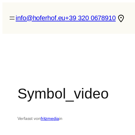
Zum
Inhalt
info@hoferhof.eu
+39 320 0678910
springen
Symbol_video
Verfasst von
fritzmedia
in