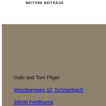
WEITERE BEITRÄGE
Gabi und Toni Pliger
Weinbergweg 10, Schrambach
39040 Feldthurns