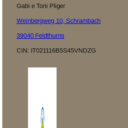
Gabi e Toni Pliger
Weinbergweg 10, Schrambach
39040 Feldthurns
CIN: IT021116B5S45VNDZG