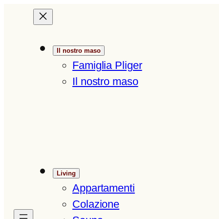
Vai
al
contenuto
Il nostro maso
Famiglia Pliger
Il nostro maso
Living
Appartamenti
Colazione