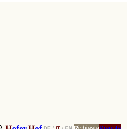
H
ofer
H
of
R
ichiesta
Prenota
DE
/
IT
/
EN