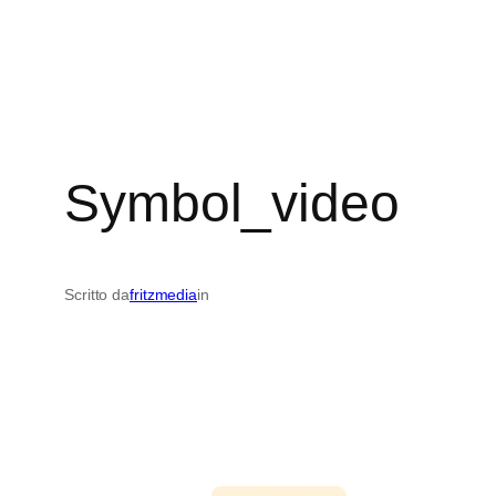
Symbol_video
Scritto da
fritzmedia
in