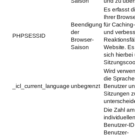
Saison
und zu über
Es erfasst di
Ihrer Brows
Beendigung
für Cachin
der
und verbess
PHPSESSID
Browser-
Reaktionsfäh
Saison
Website. Es
sich hierbei
Sitzungscoo
Wird verwen
die Sprache
_icl_current_language
unbegrenzt
Benutzer u
Sitzungen z
unterscheid
Die Zahl am
individuelle
Benutzer-ID
Benutzer-