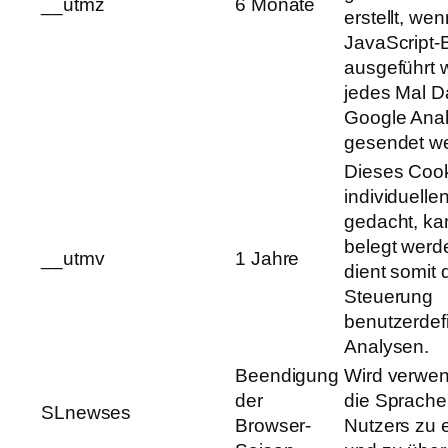
__utmz
6 Monate
erstellt, wen
JavaScript-B
ausgeführt 
jedes Mal D
Google Anal
gesendet w
Dieses Cooki
individuellen
gedacht, kan
belegt werd
__utmv
1 Jahre
dient somit 
Steuerung
benutzerdefi
Analysen.
Beendigung
Wird verwen
der
die Sprache
SLnewses
Browser-
Nutzers zu e