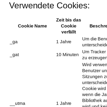
Verwendete Cookies:
Zeit bis das
Cookie Name
Cookie
Beschr
verfällt
Um die Benu
_ga
1 Jahre
unterscheid
Um Tracker
_gat
10 Minuten
zu erzeuge
Wird verwen
Benutzer u
Sitzungen z
unterscheid
Cookie wird e
wenn die Ja
Bibliothek a
__utma
1 Jahre
wird und ke