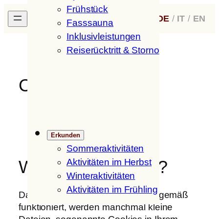
Frühstück
Zum
H
ofer
H
of
DE
/
IT
/
EN
Inhalt
Fasssauna
springen
Inklusivleistungen
Reiserücktritt & Storno
Cookies
Erkunden
Sommeraktivitäten
Aktivitäten im Herbst
Was sind Cookies?
Winteraktivitäten
Aktivitäten im Frühling
Damit eine Internetseite ordnungsgemäß
funktioniert, werden manchmal kleine