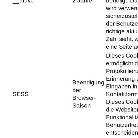
__atuvc
2 Jahre
benötigt. D
wird verwen
sicherzustel
der Benutze
richtige aktu
Zahl sieht, 
eine Seite au
Dieses Coo
ermöglicht d
Protokollie
Erinnerung 
Beendigung
Eingaben in
der
SESS
Kontaktform
Browser-
Dieses Cooki
Saison
die Website
Funktionalit
Benutzerfreu
entscheiden