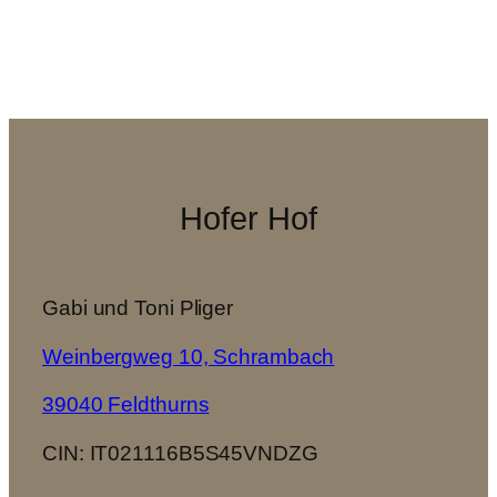
Hofer Hof
Gabi und Toni Pliger
Weinbergweg 10, Schrambach
39040 Feldthurns
CIN: IT021116B5S45VNDZG