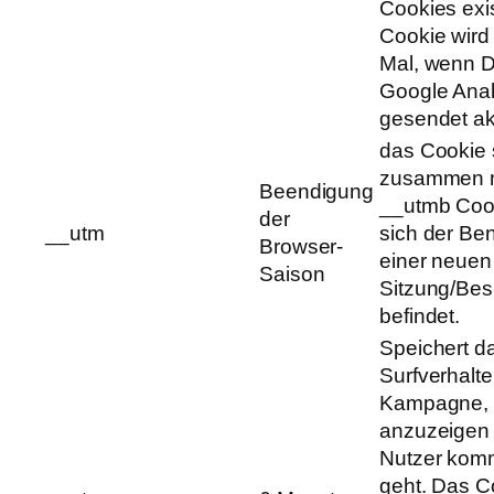
Cookies exis
Cookie wird
Mal, wenn 
Google Anal
gesendet akt
das Cookie st
zusammen 
Beendigung
__utmb Coo
der
__utm
sich der Ben
Browser-
einer neuen
Saison
Sitzung/Be
befindet.
Speichert d
Surfverhalt
Kampagne,
anzuzeigen
Nutzer kom
geht. Das C