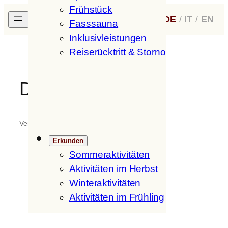
Frühstück
Zum
H
ofer
H
of
DE
/
IT
/
EN
Inhalt
Fasssauna
springen
Inklusivleistungen
Reiserücktritt & Storno
DSC-0057
Verfasst von
fritzmedia
in
Erkunden
Sommeraktivitäten
Aktivitäten im Herbst
Winteraktivitäten
Aktivitäten im Frühling