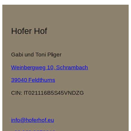
Hofer Hof
Gabi und Toni Pliger
Weinbergweg 10, Schrambach
39040 Feldthurns
CIN: IT021116B5S45VNDZG
info@hoferhof.eu