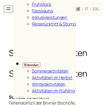
Frühstück
Zum
H
ofer
H
of
DE
/
IT
/
EN
Inhalt
Fasssauna
springen
Inklusivleistungen
Reiserücktritt & Storno
Sehenswürdigkeiten
Erkunden
Sehenswürdigkeiten
Sommeraktivitäten
Aktivitäten im Herbst
Winteraktivitäten
Aktivitäten im Frühling
Schloss Veldthurns
Feriendomizil der Brixner Bischöfe,