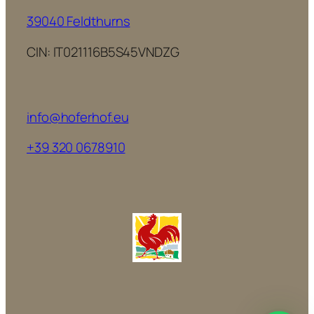
39040 Feldthurns
CIN: IT021116B5S45VNDZG
info@hoferhof.eu
+39 320 0678910