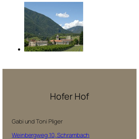
Hofer Hof
Gabi und Toni Pliger
Weinbergweg 10, Schrambach