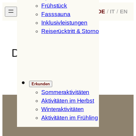
Frühstück
Zum
H
ofer
H
of
DE
/
IT
/
EN
Inhalt
Fasssauna
springen
Inklusivleistungen
Reiserücktritt & Storno
DSC_0035
Erkunden
Sommeraktivitäten
Aktivitäten im Herbst
Winteraktivitäten
Aktivitäten im Frühling
Hofer Hof