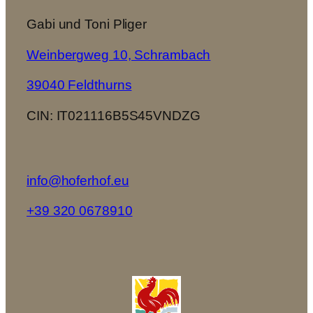
Gabi und Toni Pliger
Weinbergweg 10, Schrambach
39040 Feldthurns
CIN: IT021116B5S45VNDZG
info@hoferhof.eu
+39 320 0678910