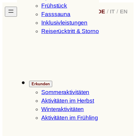
Frühstück
Zum
H
ofer
H
of
DE
/
IT
/
EN
Inhalt
Fasssauna
springen
Inklusivleistungen
Reiserücktritt & Storno
Erkunden
Sommeraktivitäten
Aktivitäten im Herbst
Winteraktivitäten
Aktivitäten im Frühling