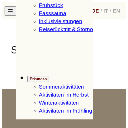
Frühstück
Zum
H
ofer
H
of
DE
/
IT
/
EN
Inhalt
Fasssauna
springen
Inklusivleistungen
Reiserücktritt & Storno
Sauna
Erkunden
Sommeraktivitäten
Aktivitäten im Herbst
Winteraktivitäten
Aktivitäten im Frühling
Hofer Hof