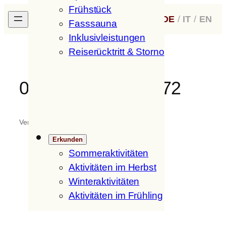
Frühstück
Zum
H
ofer
H
of
DE
/
IT
/
EN
Inhalt
Fasssauna
springen
Inklusivleistungen
Reiserücktritt & Storno
09_11_E7T5307_72
Verfasst von
fritzmedia
in
Erkunden
Sommeraktivitäten
Aktivitäten im Herbst
Winteraktivitäten
Aktivitäten im Frühling