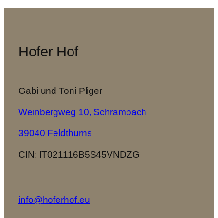
Hofer Hof
Gabi und Toni Pliger
Weinbergweg 10, Schrambach
39040 Feldthurns
CIN: IT021116B5S45VNDZG
info@hoferhof.eu