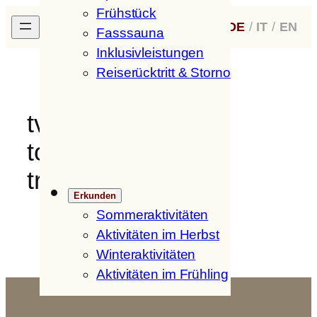
Frühstück
Zum
H
ofer
H
of
DE
/
IT
/
EN
Inhalt
Fasssauna
springen
Inklusivleistungen
Reiserücktritt & Storno
tv-klausen-herbst-
toerggelen-idm-
trickytine-14
Erkunden
Sommeraktivitäten
Aktivitäten im Herbst
Winteraktivitäten
Aktivitäten im Frühling