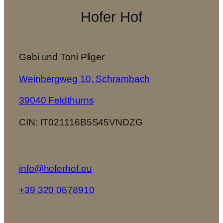
Hofer Hof
Gabi und Toni Pliger
Weinbergweg 10, Schrambach
39040 Feldthurns
CIN: IT021116B5S45VNDZG
info@hoferhof.eu
+39 320 0678910