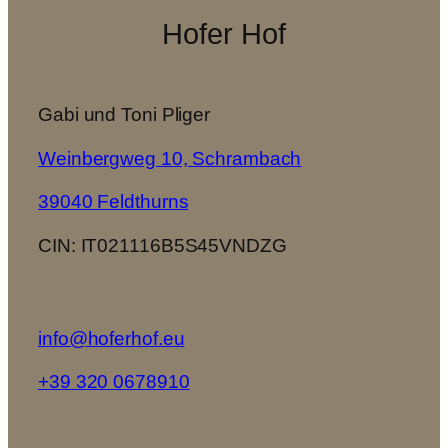
Hofer Hof
Gabi und Toni Pliger
Weinbergweg 10, Schrambach
39040 Feldthurns
CIN: IT021116B5S45VNDZG
info@hoferhof.eu
+39 320 0678910