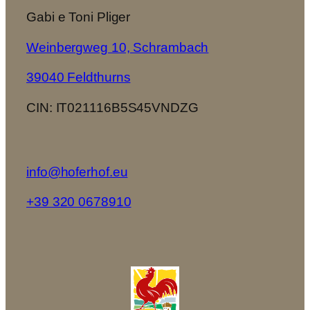
Gabi e Toni Pliger
Weinbergweg 10, Schrambach
39040 Feldthurns
CIN: IT021116B5S45VNDZG
info@hoferhof.eu
+39 320 0678910