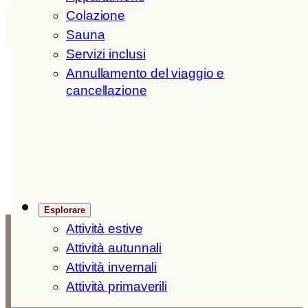
Vai
Colazione
H
ofer
H
of
DE
/
IT
/
EN
al
Sauna
contenuto
Servizi inclusi
Annullamento del viaggio e
cancellazione
eos01884frbl
Esplorare
Attività estive
Attività autunnali
Attività invernali
Hofer Hof
Attività primaverili