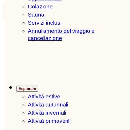
Vai
Colazione
H
ofer
H
of
IT
/
EN
al
Sauna
contenuto
Servizi inclusi
Annullamento del viaggio e
cancellazione
Visita virtuale
Visita virtuale del Hofer
Esplorare
Hof
Attività estive
Attività autunnali
Attività invernali
Attività primaverili