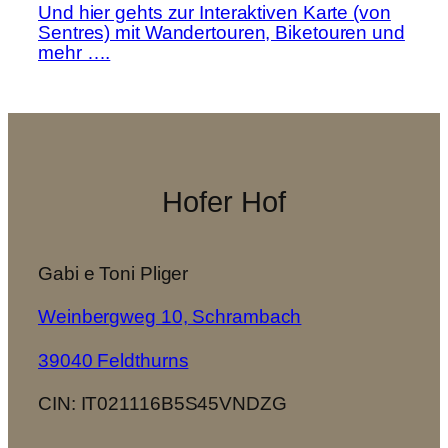
Und hier gehts zur Interaktiven Karte (von
Sentres) mit Wandertouren, Biketouren und
mehr ….
Hofer Hof
Gabi e Toni Pliger
Weinbergweg 10, Schrambach
39040 Feldthurns
CIN: IT021116B5S45VNDZG