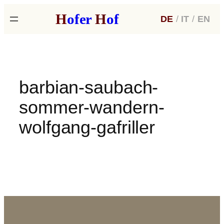
Zum
H
ofer
H
of
DE
/
IT
/
EN
Inhalt
springen
barbian-saubach-
sommer-wandern-
wolfgang-gafriller