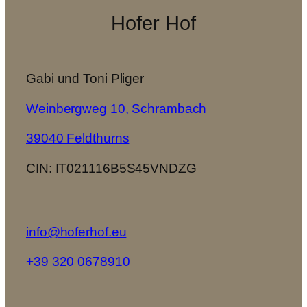
Hofer Hof
Gabi und Toni Pliger
Weinbergweg 10, Schrambach
39040 Feldthurns
CIN: IT021116B5S45VNDZG
info@hoferhof.eu
+39 320 0678910