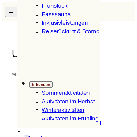
Frühstück
Zum
H
ofer
H
of
Inhalt
Fasssauna
springen
Inklusivleistungen
Reiserücktritt & Storno
Unsere Tiere
Verfasst von
in
Erkunden
Sommeraktivitäten
Aktivitäten im Herbst
Winteraktivitäten
Aktivitäten im Frühling