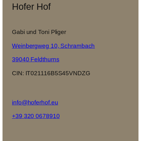
Hofer Hof
Gabi und Toni Pliger
Weinbergweg 10, Schrambach
39040 Feldthurns
CIN: IT021116B5S45VNDZG
info@hoferhof.eu
+39 320 0678910