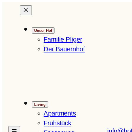
Zum
Inhalt
springen
Unser Hof
Familie Pliger
Der Bauernhof
Living
Apartments
Frühstück
info@hof