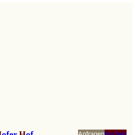
H
ofer
H
of
Anfragen
Buchen