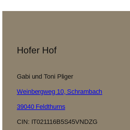
Hofer Hof
Gabi und Toni Pliger
Weinbergweg 10, Schrambach
39040 Feldthurns
CIN: IT021116B5S45VNDZG