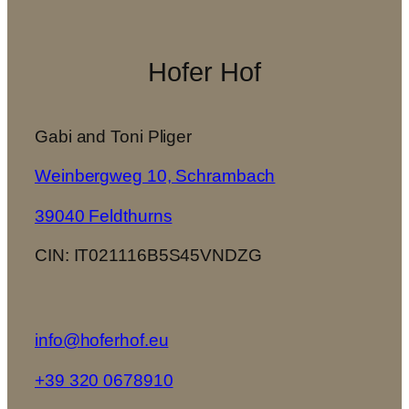
Hofer Hof
Gabi and Toni Pliger
Weinbergweg 10, Schrambach
39040 Feldthurns
CIN: IT021116B5S45VNDZG
info@hoferhof.eu
+39 320 0678910