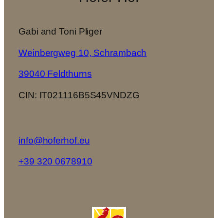
Gabi and Toni Pliger
Weinbergweg 10, Schrambach
39040 Feldthurns
CIN: IT021116B5S45VNDZG
info@hoferhof.eu
+39 320 0678910