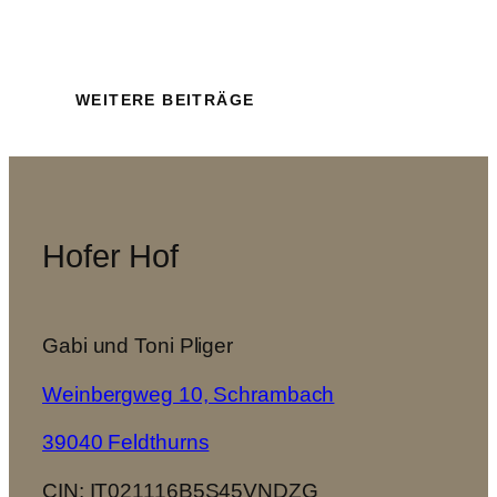
WEITERE BEITRÄGE
Hofer Hof
Gabi und Toni Pliger
Weinbergweg 10, Schrambach
39040 Feldthurns
CIN: IT021116B5S45VNDZG