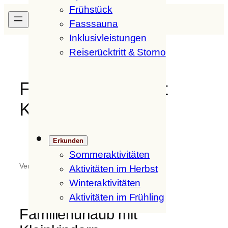
Frühstück
Zum
H
ofer
H
of
Inhalt
Fasssauna
springen
Inklusivleistungen
Reiserücktritt & Storno
Familienurlaub mit
Kleinkindern
Erkunden
Sommeraktivitäten
Verfasst von
in
Allgemein
Aktivitäten im Herbst
Winteraktivitäten
Aktivitäten im Frühling
Familienurlaub mit